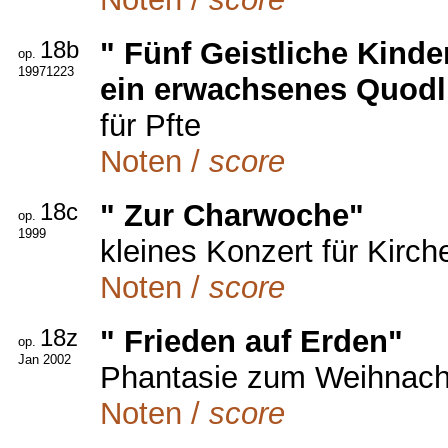
18b
" Fünf Geistliche Kind
op.
19971223
ein erwachsenes Quodl
für Pfte
Noten /
score
18c
" Zur Charwoche"
op.
1999
kleines Konzert für Kirch
Noten /
score
18z
" Frieden auf Erden"
op.
Jan 2002
Phantasie zum Weihnacht
Noten /
score