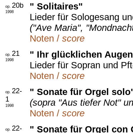
20b
" Solitaires"
op.
1998
Lieder für Sologesang u
("Ave Maria", "Mondnach
Noten /
score
21
" Ihr glücklichen Augen
op.
1998
Lieder für Sopran und Pf
Noten /
score
22-
" Sonate für Orgel solo
op.
1
(sopra "Aus tiefer Not" u
1998
Noten /
score
22-
" Sonate für Orgel con
op.