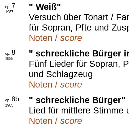
7
" Weiß"
op.
1987
Versuch über Tonart / Fa
für Sopran, Pfte und Zus
Noten /
score
8
" schreckliche Bürger i
op.
1985
Fünf Lieder für Sopran, P
und Schlagzeug
Noten /
score
8b
" schreckliche Bürger"
op.
1985
Lied für mittlere Stimme 
Noten /
score