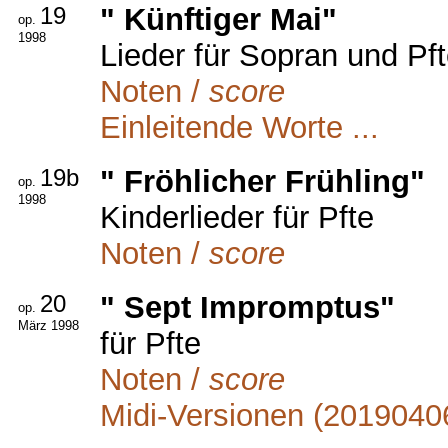
19
" Künftiger Mai"
op.
1998
Lieder für Sopran und Pf
Noten /
score
Einleitende Worte ...
19b
" Fröhlicher Frühling"
op.
1998
Kinderlieder für Pfte
Noten /
score
20
" Sept Impromptus"
op.
März 1998
für Pfte
Noten /
score
Midi-Versionen (2019040