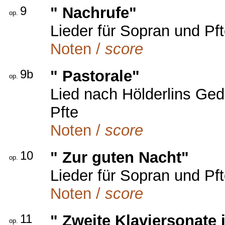
9
" Nachrufe"
op.
Lieder für Sopran und Pf
Noten /
score
9b
" Pastorale"
op.
Lied nach Hölderlins Ged
Pfte
Noten /
score
10
" Zur guten Nacht"
op.
Lieder für Sopran und Pf
Noten /
score
11
" Zweite Klaviersonate i
op.