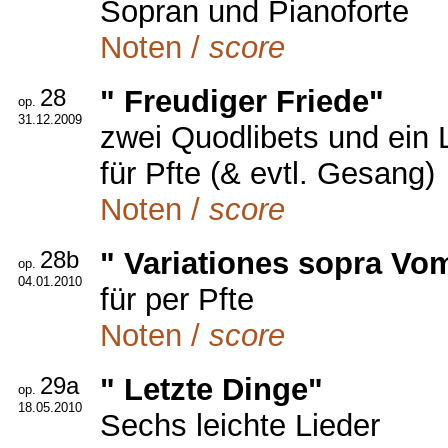
Sopran und Pianoforte
Noten /
score
28
" Freudiger Friede"
op.
31.12.2009
zwei Quodlibets und ein
für Pfte (& evtl. Gesang)
Noten /
score
28b
" Variationes sopra V
op.
04.01.2010
für per Pfte
Noten /
score
29a
" Letzte Dinge"
op.
18.05.2010
Sechs leichte Lieder