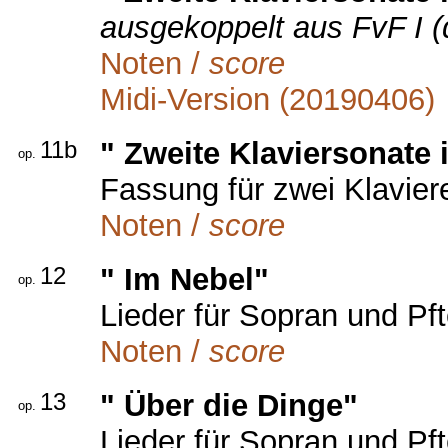
ausgekoppelt aus FvF I (d
Noten /
score
Midi-Version (20190406)
11b
" Zweite Klaviersonate i
op.
Fassung für zwei Klavier
Noten /
score
12
" Im Nebel"
op.
Lieder für Sopran und Pf
Noten /
score
13
" Über die Dinge"
op.
Lieder für Sopran und Pf