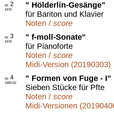
2
" Hölderlin-Gesänge"
op.
1976
für Bariton und Klavier
Noten /
score
3
" f-moll-Sonate"
op.
1978
für Pianoforte
Noten /
score
Midi-Version (20190303)
4
" Formen von Fuge - I"
op.
1980-92
Sieben Stücke für Pfte
Noten /
score
Midi-Versionen (2019040