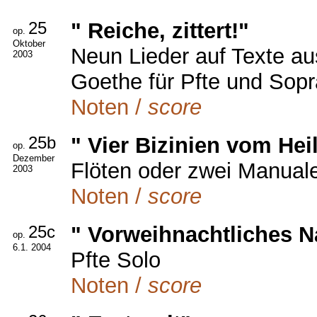
25
" Reiche, zittert!"
op.
Oktober
Neun Lieder auf Texte a
2003
Goethe für Pfte und Sop
Noten /
score
25b
" Vier Bizinien vom Hei
op.
Dezember
Flöten oder zwei Manual
2003
Noten /
score
25c
" Vorweihnachtliches 
op.
6.1. 2004
Pfte Solo
Noten /
score