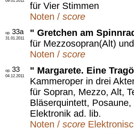
09.01.2011
für Vier Stimmen
Noten /
score
33a
" Gretchen am Spinnrad
op.
31.01.2011
für Mezzosopran(Alt) und
Noten /
score
33
" Margarete. Eine Tragö
op.
04.12.2011
Kammeroper in drei Akte
für Sopran, Mezzo, Alt, T
Bläserquintett, Posaune, K
Elektronik ad. lib.
Noten /
score
Elektronis