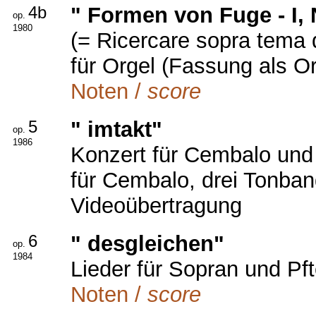
4b
" Formen von Fuge - I,
op.
1980
(= Ricercare sopra tema 
für Orgel (Fassung als Or
Noten /
score
5
" imtakt"
op.
1986
Konzert für Cembalo un
für Cembalo, drei Tonban
Videoübertragung
6
" desgleichen"
op.
1984
Lieder für Sopran und Pf
Noten /
score