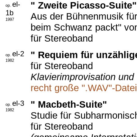
el-
" Zweite Picasso-Suite"
op.
1b
Aus der Bühnenmusik fü
1997
beim Schwanz packt" vo
für Stereoband
el-2
" Requiem für unzählig
op.
1982
für Stereoband
Klavierimprovisation un
recht große ".WAV"-Datei
el-3
" Macbeth-Suite"
op.
1982
Studie für Subharmonisch
für Stereoband