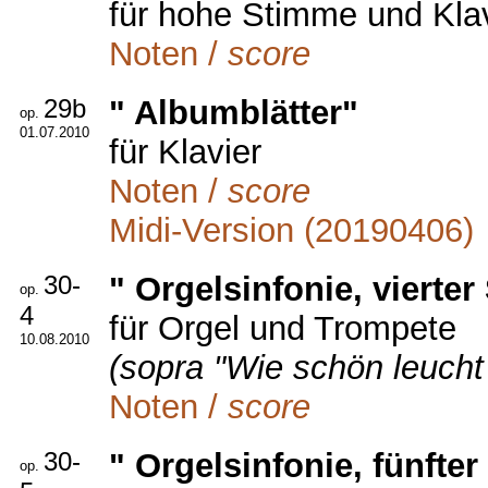
für hohe Stimme und Kla
Noten /
score
29b
" Albumblätter"
op.
01.07.2010
für Klavier
Noten /
score
Midi-Version (20190406)
30-
" Orgelsinfonie, vierter
op.
4
für Orgel und Trompete
10.08.2010
(sopra "Wie schön leucht
Noten /
score
30-
" Orgelsinfonie, fünfter
op.