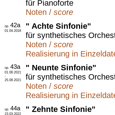
für Pianoforte
Noten /
score
42a
" Achte Sinfonie"
op.
01.04.2018
für synthetisches Orches
Noten /
score
Realisierung in Einzeldat
43a
" Neunte Sinfonie"
op.
01.08.2021
für synthetisches Orches
-
25.08.2021
Noten /
score
Realisierung in Einzeldat
44a
" Zehnte Sinfonie"
op.
23.03.2022