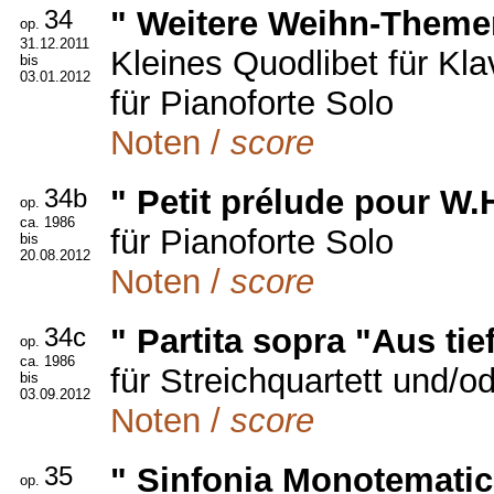
34
" Weitere Weihn-Theme
op.
31.12.2011
Kleines Quodlibet für Kla
bis
03.01.2012
für Pianoforte Solo
Noten /
score
34b
" Petit prélude pour W.
op.
ca. 1986
für Pianoforte Solo
bis
20.08.2012
Noten /
score
34c
" Partita sopra "Aus tie
op.
ca. 1986
für Streichquartett und/od
bis
03.09.2012
Noten /
score
35
" Sinfonia Monotematic
op.