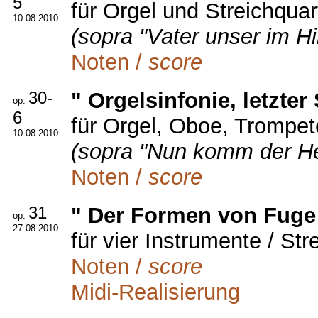
5
für Orgel und Streichquar
10.08.2010
(sopra "Vater unser im H
Noten /
score
30-
" Orgelsinfonie, letzter
op.
6
für Orgel, Oboe, Trompet
10.08.2010
(sopra "Nun komm der Hei
Noten /
score
31
" Der Formen von Fuge 
op.
27.08.2010
für vier Instrumente / Str
Noten /
score
Midi-Realisierung