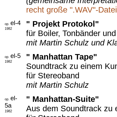
(gemeinsame Interpretati
recht große ".WAV"-Datei
el-4
" Projekt Protokol"
op.
1982
für Boiler, Tonbänder un
mit Martin Schulz und 
el-5
" Manhattan Tape"
op.
1982
Soundtrack zu einem Ku
für Stereoband
mit Martin Schulz
el-
" Manhattan-Suite"
op.
5a
Aus dem Soundtrack zu 
1982