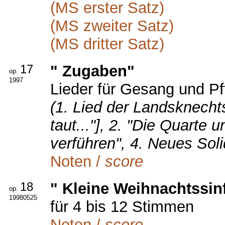
(MS erster Satz)
(MS zweiter Satz)
(MS dritter Satz)
17
" Zugaben"
op.
1997
Lieder für Gesang und Pf
(1. Lied der Landsknecht
taut..."], 2. "Die Quarte 
verführen", 4. Neues Solida
Noten /
score
18
" Kleine Weihnachtssin
op.
19980525
für 4 bis 12 Stimmen
Noten /
score