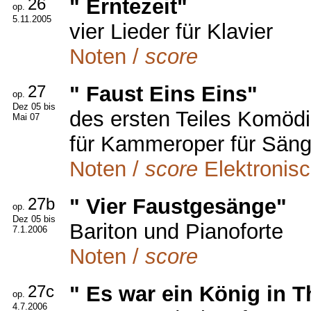
26
" Erntezeit"
op.
5.11.2005
vier Lieder für Klavier
Noten /
score
27
" Faust Eins Eins"
op.
Dez 05 bis
des ersten Teiles Komöd
Mai 07
für Kammeroper für Sänge
Noten /
score
Elektronis
27b
" Vier Faustgesänge"
op.
Dez 05 bis
Bariton und Pianoforte
7.1.2006
Noten /
score
27c
" Es war ein König in T
op.
4.7.2006