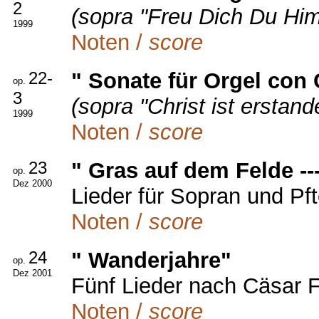
2
(sopra "Freu Dich Du Hi
1999
Noten /
score
22-
" Sonate für Orgel con
op.
3
(sopra "Christ ist erstand
1999
Noten /
score
23
" Gras auf dem Felde --
op.
Dez 2000
Lieder für Sopran und Pf
Noten /
score
24
" Wanderjahre"
op.
Dez 2001
Fünf Lieder nach Cäsar F
Noten /
score