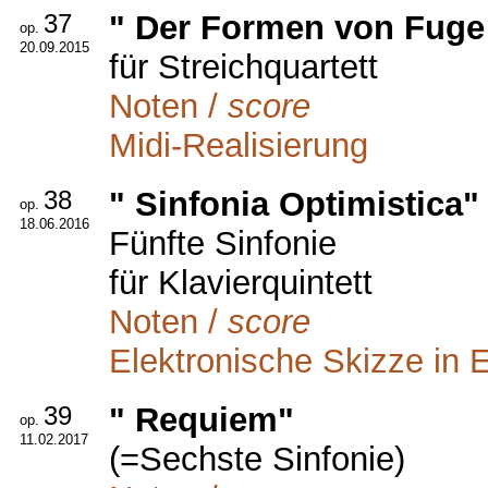
37
" Der Formen von Fuge 
op.
20.09.2015
für Streichquartett
Noten /
score
Midi-Realisierung
38
" Sinfonia Optimistica"
op.
18.06.2016
Fünfte Sinfonie
für Klavierquintett
Noten /
score
Elektronische Skizze in 
39
" Requiem"
op.
11.02.2017
(=Sechste Sinfonie)