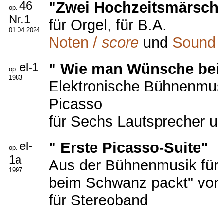
46
"Zwei Hochzeitsmärsch
op.
Nr.1
für Orgel, für B.A.
01.04.2024
Noten /
score
und
Sound
el-1
" Wie man Wünsche be
op.
1983
Elektronische Bühnenmus
Picasso
für Sechs Lautsprecher 
el-
" Erste Picasso-Suite"
op.
1a
Aus der Bühnenmusik fü
1997
beim Schwanz packt" vo
für Stereoband