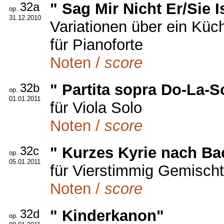
32a
" Sag Mir Nicht Er/Sie
op.
31.12.2010
Variationen über ein Küc
für Pianoforte
Noten /
score
32b
" Partita sopra Do-La-S
op.
01.01.2011
für Viola Solo
Noten /
score
32c
" Kurzes Kyrie nach Ba
op.
05.01.2011
für Vierstimmig Gemisch
Noten /
score
32d
" Kinderkanon"
op.