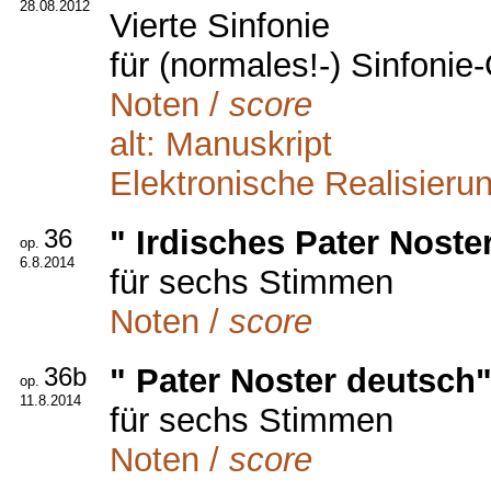
28.08.2012
Vierte Sinfonie
für (normales!-) Sinfonie
Noten /
score
alt: Manuskript
Elektronische Realisieru
36
" Irdisches Pater Noste
op.
6.8.2014
für sechs Stimmen
Noten /
score
36b
" Pater Noster deutsch
op.
11.8.2014
für sechs Stimmen
Noten /
score