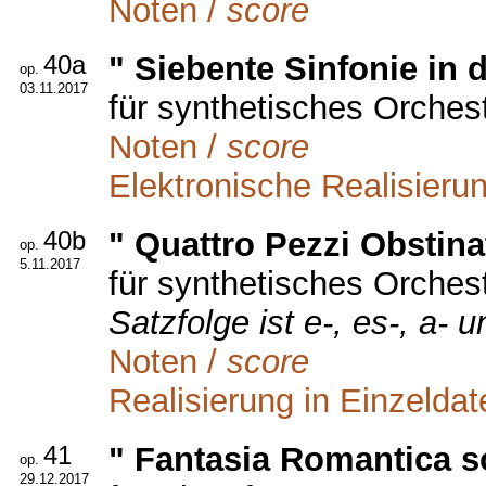
Noten /
score
40a
" Siebente Sinfonie in 
op.
03.11.2017
für synthetisches Orches
Noten /
score
Elektronische Realisierun
40b
" Quattro Pezzi Obstina
op.
5.11.2017
für synthetisches Orches
Satzfolge ist e-, es-, a- u
Noten /
score
Realisierung in Einzeldat
41
" Fantasia Romantica 
op.
29.12.2017